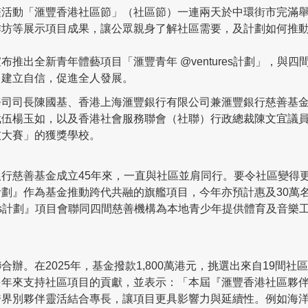
活動「滙豐香港社區節」（社區節）一連兩天於中環街市完滿舉
作坊等展示項目成果，讓公眾親身了解社區需要，及計劃如何推
推出全新青年體藝項目「滙豐青年 @ventures計劃」，與四間
、建立自信，促進全人發展。
務司司長陳國基、香港上海滙豐銀行有限公司兼滙豐銀行慈善基
裁伍楊玉如，以及香港社會服務聯會（社聯）行政總裁陳文宜議
技大賽」的獲獎學校。
行慈善基金成立45年來，一直與社區並肩同行。要令社區變得
劃』作為基金推動跨代共融的旗艦項目，今年亦預計惠及30萬
ures計劃』項目會聯同四間慈善機構為本地青少年提供體育及音
辦。在2025年，基金撥款1,800萬港元，挑選出來自19間社
年來支持社區項目的貢獻，並表示：「本屆『滙豐香港社區夥伴
跨界別夥伴靈活結合專長，讓項目更具影響力與延續性。例如海