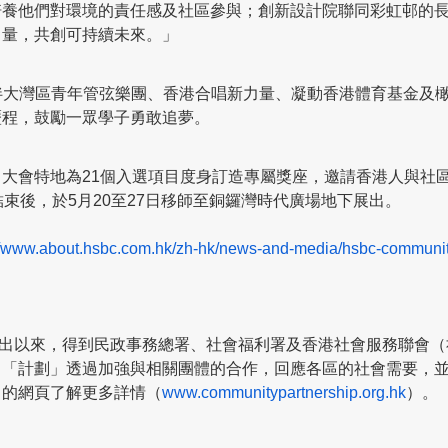
培養他們對環境的責任感及社區參與；創新設計院聯同彩虹邨的
力量，共創可持續未來。」
合作夥伴大灣區青年管弦樂團、香港合唱新力量、凝動香港體育基金
歷程，鼓勵一眾學子勇敢追夢。
大會特地為21個入選項目度身訂造專屬獎座，邀請香港人與社
束後，於5月20至27日移師至銅鑼灣時代廣場地下展出。
://www.about.hsbc.com.hk/zh-hk/news-and-media/hsbc-communit
 年推出以來，得到民政事務總署、社會福利署及香港社會服務聯會
。「計劃」透過加強與相關團體的合作，回應各區的社會需要，
」的網頁了解更多詳情（
www.communitypartnership.org.hk
）。