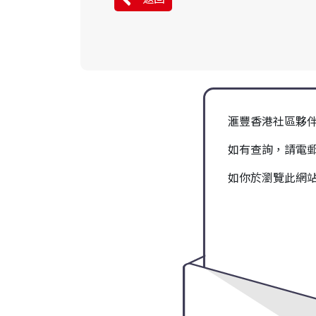
滙豐香港社區夥
如有查詢，請電
如你於瀏覽此網