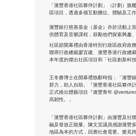
「滙豐香港社區夥伴計劃」（計劃）旗艦
區項目，透過多個互動攤位、體驗及工
滙豐銀行慈善基金（基金）亦於活動上宣布
供體育及音樂課程，鼓勵他們探索興趣
社區節開幕禮由香港特別行政區政府政
聯席行政總裁廖宜建、滙豐香港行政總
本年度的傑出社區項目和「社區創新科
王冬勝博士在開幕禮致辭時指：「滙豐銀
群力，助人自助。『滙豐香港社區夥伴計
正式推出體藝項目『滙豐青年 @vent
高韌性。」
「滙豐香港社區夥伴計劃」由滙豐及社聯合
融及發放正能量。陳文宜議員感謝滙豐多
地區為本的方式，回應社會需要。樂見